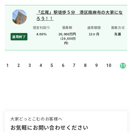
「広尾」駅徒歩５分 港区南麻布の大家にな
ろう！！
想定利回り
募集額
運用期間
募集方式
4.00%
20,000万円
12ヶ月
先着
運用終了
（
20,000
万
円）
1
2
3
4
5
6
7
8
9
10
11
大家どっとこむのお客様へ
お気軽にお問い合わせください