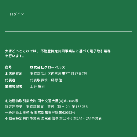
ログイン
大家どっとこむでは、不動産特定共同事業法に基づく電子取引業務
を行います。
商号
株式会社グローベルス
本店所在地
東京都品川区西五反田7丁目17番7号
代表者
代表取締役 藤原 治
業務管理者
土井 康司
宅地建物取引業免許 国土交通大臣(4)第7845号
特定建設業 東京都知事 許可（特－２）第135078
一級建築士事務所 東京都知事登録第62093号
不動産特定共同事業者 東京都知事 第134号 第1号・2号事業者