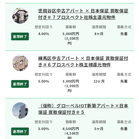
世田谷区中古アパート × 日本保証 買取保証
付き＃７プロスペクト社株主還元物件
想定利回り
募集額
運用期間
募集方式
4.00%
3,000万円
8ヶ月
先着
運用終了
（
3,000
万
円）
練馬区中古アパート × 日本保証 買取保証付
き＃６プロスペクト株主様還元物件
想定利回り
募集額
運用期間
募集方式
5.00%
3,000万円
12ヶ月
先着
運用終了
（
3,000
万
円）
（仮称）グローベルIOT新築アパート×日本
保証 買取保証付き＃５
想定利回り
募集額
運用期間
募集方式
5.00%
4,500万円
5ヶ月
先着
運用終了
（
4,500
万
円）