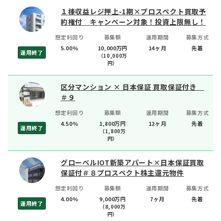
１棟収益レジ押上-1期×プロスペクト買取予
約権付 キャンペーン対象！投資上限無し！
想定利回り
募集額
運用期間
募集方式
5.00%
10,000万円
14ヶ月
先着
運用終了
（
10,000
万
円）
区分マンション × 日本保証 買取保証付き
＃９
想定利回り
募集額
運用期間
募集方式
4.50%
1,800万円
12ヶ月
先着
運用終了
（
1,800
万
円）
グローベルIOT新築アパート×日本保証買取
保証付＃８プロスペクト株主還元物件
想定利回り
募集額
運用期間
募集方式
4.00%
9,000万円
7ヶ月
先着
運用終了
（
8,000
万
円）