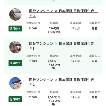
区分マンション × 日本保証 買取保証付き
＃４
想定利回り
募集額
運用期間
募集方式
5.00%
750万円
12ヶ月
先着
運用終了
（
750
万円）
区分マンション × 日本保証 買取保証付き
＃3
想定利回り
募集額
運用期間
募集方式
7.00%
2,500万円
12ヶ月
先着
運用終了
（
2,500
万
円）
区分マンション × 日本保証 買取保証付き
＃2
想定利回り
募集額
運用期間
募集方式
7.00%
1,500万円
12ヶ月
先着
運用終了
（
1,500
万
円）