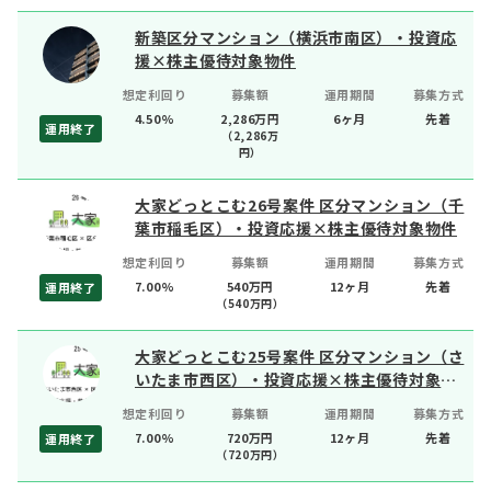
新築区分マンション（横浜市南区）・投資応
援×株主優待対象物件
想定利回り
募集額
運用期間
募集方式
4.50%
2,286万円
6ヶ月
先着
運用終了
（
2,286
万
円）
大家どっとこむ26号案件 区分マンション（千
葉市稲毛区）・投資応援×株主優待対象物件
想定利回り
募集額
運用期間
募集方式
7.00%
540万円
12ヶ月
先着
運用終了
（
540
万円）
大家どっとこむ25号案件 区分マンション（さ
いたま市西区）・投資応援×株主優待対象物
件
想定利回り
募集額
運用期間
募集方式
7.00%
720万円
12ヶ月
先着
運用終了
（
720
万円）