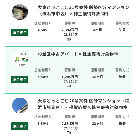
大家どっとこむ31号案件 新築区分マンション
（横浜市中区）×株主優待対象物件
想定利回り
募集額
運用期間
募集方式
4.50%
2,394万円
4ヶ月
先着
運用終了
（
2,394
万
円）
杉並区中古アパート×株主優待対象物件
想定利回り
募集額
運用期間
募集方式
4.50%
7,200万円
12ヶ月
先着
運用終了
（
7,200
万
円）
大家どっとこむ28号案件 区分マンション（横
浜市鶴見区）・投資応援×株主優待対象物件
想定利回り
募集額
運用期間
募集方式
3.50%
2,358万円
12ヶ月
先着
運用終了
（
2,358
万
円）