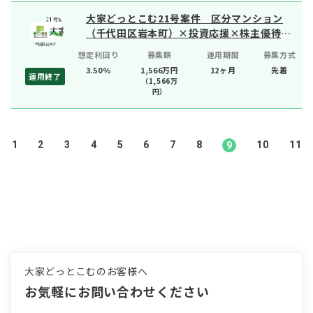
大家どっとこむ21号案件 区分マンション
（千代田区岩本町）×投資応援×株主優待物
件
想定利回り
募集額
運用期間
募集方式
3.50%
1,566万円
12ヶ月
先着
運用終了
（
1,566
万
円）
1
2
3
4
5
6
7
8
10
11
9
大家どっとこむのお客様へ
お気軽にお問い合わせください