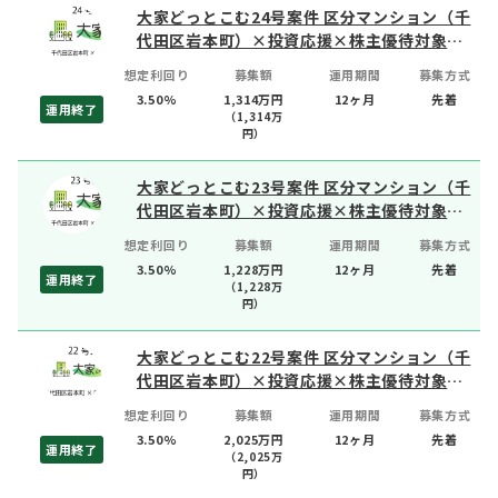
大家どっとこむ24号案件 区分マンション（千
代田区岩本町）×投資応援×株主優待対象物
件
想定利回り
募集額
運用期間
募集方式
3.50%
1,314万円
12ヶ月
先着
運用終了
（
1,314
万
円）
大家どっとこむ23号案件 区分マンション（千
代田区岩本町）×投資応援×株主優待対象物
件
想定利回り
募集額
運用期間
募集方式
3.50%
1,228万円
12ヶ月
先着
運用終了
（
1,228
万
円）
大家どっとこむ22号案件 区分マンション（千
代田区岩本町）×投資応援×株主優待対象物
件
想定利回り
募集額
運用期間
募集方式
3.50%
2,025万円
12ヶ月
先着
運用終了
（
2,025
万
円）