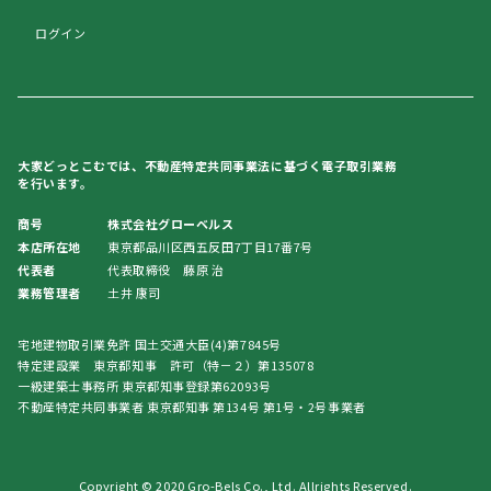
ログイン
大家どっとこむでは、不動産特定共同事業法に基づく電子取引業務
を行います。
商号
株式会社グローベルス
本店所在地
東京都品川区西五反田7丁目17番7号
代表者
代表取締役 藤原 治
業務管理者
土井 康司
宅地建物取引業免許 国土交通大臣(4)第7845号
特定建設業 東京都知事 許可（特－２）第135078
一級建築士事務所 東京都知事登録第62093号
不動産特定共同事業者 東京都知事 第134号 第1号・2号事業者
Copyright © 2020 Gro-Bels Co., Ltd. Allrights Reserved.