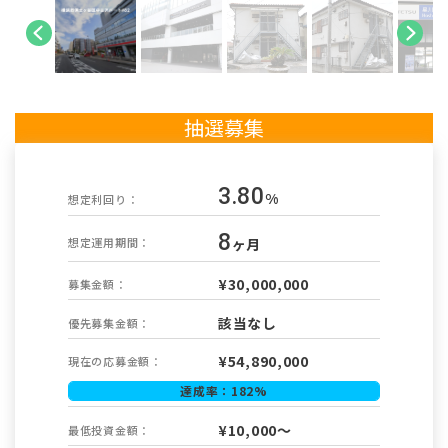
抽選募集
3.80
%
想定利回り：
8
ヶ月
想定運用期間：
¥30,000,000
募集金額：
該当なし
優先募集金額：
¥
54,890,000
現在の応募金額：
達成率：
182
%
¥10,000～
最低投資金額：