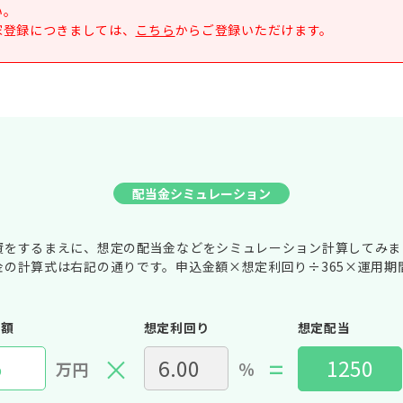
い。
家登録につきましては、
こちら
からご登録いただけます。
配当金シミュレーション
資をするまえに、想定の配当金などをシミュレーション計算してみま
金の計算式は右記の通りです。申込金額×想定利回り÷365×運用期
金額
想定利回り
想定配当
×
=
万円
％