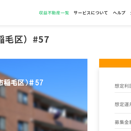
収益不動産一覧
サービスについて
ヘルプ
毛区）#57
想定利
想定運
募集金