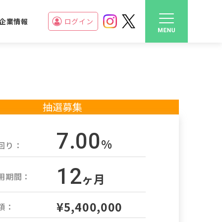
企業情報
ログイン
抽選募集
7.00
%
回り：
12
用期間：
ヶ月
¥5,400,000
額：