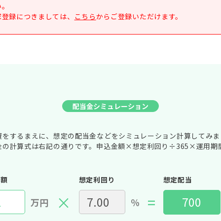
い。
家登録につきましては、
こちら
からご登録いただけます。
配当金シミュレーション
資をするまえに、想定の配当金などをシミュレーション計算してみま
金の計算式は右記の通りです。申込金額×想定利回り÷365×運用期
金額
想定利回り
想定配当
×
=
万円
％