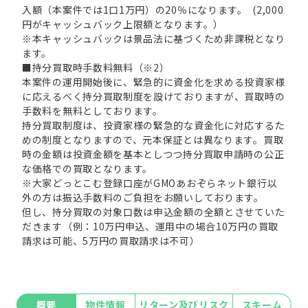
入額（本案件では1口1万円）の20％になります。 (2,000
円がキャッシュバック上限額となります。）
※本キャッシュバックは景品法に基づくため非課税となり
ます。
■持分買取時手数料無料（※2）
本案件の運用開始後に、緊急的に資金化を求める投資家様
に応えるべく持分買取制度を設けておりますが、買取時の
手数料を無料としております。
持分買取制度は、投資家様の緊急的な資金化に対応するた
めの制度となりますので、元本保証とは異なります。買取
時の金額は投資金額を基本としつつ持分買取申請時の公正
な価格での買取となります。
※大家どっとこむ登録口座がGMOあおぞらネット銀行以
外の方は振込手数料のご負担をお願いしております。
但し、持分買取の対象口数は申込金額の全額とさせていた
だきます（例：10万円申込、運用中の場合10万円の買取
請求は可能、5万円の買取請求は不可）
概要
物件情報
リターン及びリスク
スキーム