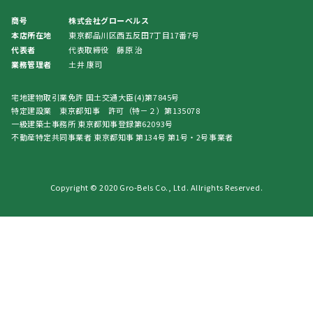
商号
株式会社グローベルス
本店所在地
東京都品川区西五反田7丁目17番7号
代表者
代表取締役 藤原 治
業務管理者
土井 康司
宅地建物取引業免許 国土交通大臣(4)第7845号
特定建設業 東京都知事 許可（特－２）第135078
一級建築士事務所 東京都知事登録第62093号
不動産特定共同事業者 東京都知事 第134号 第1号・2号事業者
Copyright © 2020 Gro-Bels Co., Ltd. Allrights Reserved.