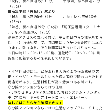
「関内」駅へ直通3分（3分） 「新横浜」駅へ直通20分
（20分）
■京急本線「黄金町」駅より
「横浜」駅へ直通5分（6分） 「川崎」駅へ直通13分
（15分）
「渋谷」駅へ直通29分（34分）「羽田空港第３ターミナ
ル」駅へ直通20分（28分）
※電車アクセスの表示分数は、平日の日中時の標準所要時
間［（）内通勤時］で、時間帯により多少所要時間は異な
ります。乗り換え、待ち時間等は含まれておりません。
※日中時11：00～16：00発、通勤時7：30～9：00に目
的駅に到着するものを表記しています。
・本物件周辺には、緑が溢れる大通公園や横浜橋通商店
街・イセザキ・モールといった個人商店で賑わいをみせる
商店街があり、生活利便性が高く活気のある街です。
◇分譲マンションならではの仕様
・5重のセキュリティを実現した防犯システム・ノンタッ
チ（非接触）キー対応オートロック・エレベータ
詳しくはこちらから確認できます
◇分譲マンションならではの生活をアップグレードする充