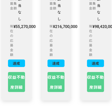
募集
募集
募集
当
当
当
金額
金額
金額
な
な
な
し
し
し
現
現
現
¥
55,270,000
¥
216,700,000
¥
98,420,0
在
在
在
の
の
の
応
応
応
募
募
募
金
金
金
額
額
額
達成
達成
達成
率：
率：
率：
167
%
127
%
281
%
収益不動
収益不動
収益不動
産詳細
産詳細
産詳細