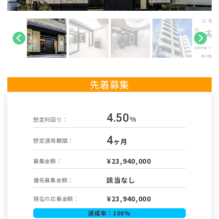
先着募集
4.50
%
想定利回り：
4
ヶ月
想定運用期間：
¥23,940,000
募集金額：
該当なし
優先募集金額：
¥
23,940,000
現在の応募金額：
達成率：
100
%