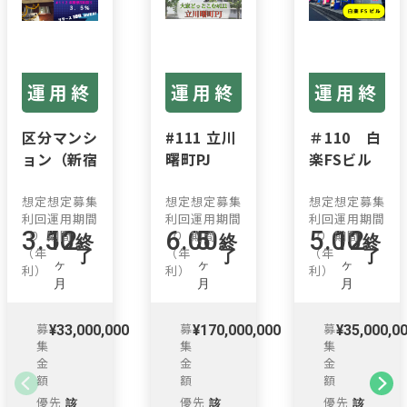
運用終
運用終
運用終
了
了
了
区分マンシ
#111 立川
＃110 白
ョン（新宿
曙町PJ
楽FSビル
区四谷）
#112
想定
想定
募集
想定
想定
募集
想定
想定
募集
利回
運用
期間
利回
運用
期間
利回
運用
期間
3.50
12
6.00
5
5.00
12
り
期間
り
期間
り
期間
終
終
終
%
%
%
（年
（年
（年
了
了
了
ヶ
ヶ
ヶ
利）
利）
利）
月
月
月
募
募
募
¥33,000,000
¥170,000,000
¥35,000,0
集
集
集
金
金
金
額
額
額
優先
優先
優先
該
該
該