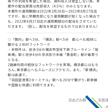
等での利用を希望した場合、賃料収入は発生しない為、本
案件の配当原資は売却収入（4.5％）のみとなります。
本案件の運用期間は2022年2月26日～2022年6月27日迄
ですが、仮に早期売却になり運用期間が短くなった場合で
も、2022年6月27日迄の運用期間分の配当をさせていた
だきます。（但し、配当を保証するものではありません）
◇「関内」駅へ3分、「横浜」駅へ5分 都心へも軽快に
繋がる２WAYフットワーク
・本物件は、徒歩3分の横浜市営地下鉄ブルーライン「阪
東橋」駅と徒歩4分の京浜急行本線「黄金町」駅が最寄り
となる､
2路線利用の軽快なフットワークを実現。横浜都心はもち
ろん､東京都心へもスムーズにアクセス。また､「新横浜」
駅は直通で､
「羽田空港第3ターミナル」駅へも20分で繋がり､新幹線
や空路も快適に利用できます。