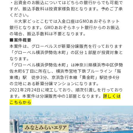
・出資金のお振込についてはどちらの銀行からでも可能で
すが、振込手数料は投資家様負担となります。予めご了承
ください。
※大家どっとこむでは入金口座はGMOあおぞらネット
銀行となります。GMOあおぞらネット銀行からのお振込
の場合、振込手数料は不要となります。
■案件概要
本案件は、グローベルスが新築分譲販売を行っております
「グローベル横浜伊勢佐木町」の区分１部屋が投資対象と
なります。
「グローベル横浜伊勢佐木町」は神奈川県横浜市中区伊勢
佐木町6丁目に所在し、横浜市営地下鉄ブルーライン「阪
東橋」駅 徒歩3分、京浜急行本線「黄金町」駅徒歩4分
の立地にある新築分譲マンションになります。
2021年2月24日に竣工しており、順次引渡しを行っており
ます。本案件は分譲販売中の1部屋となります。
詳しくは
こちらから