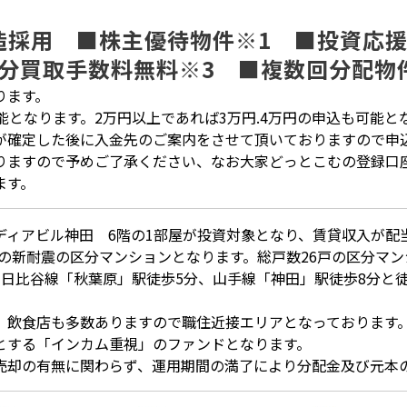
造採用 ■株主優待物件※1 ■投資応
分買取手数料無料※3 ■複数回分配物
ります。
能となります。2万円以上であれば3万円.4万円の申込も可能と
が確定した後に入金先のご案内をさせて頂いておりますので申
りますので予めご了承ください、なお大家どっとこむの登録口座
ます。
ディアビル神田 6階の1部屋が投資対象となり、賃貸収入が配
竣工の新耐震の区分マンションとなります。総戸数26戸の区分マ
、日比谷線「秋葉原」駅徒歩5分、山手線「神田」駅徒歩8分と
、飲食店も多数ありますので職住近接エリアとなっております
とする「インカム重視」のファンドとなります。
売却の有無に関わらず、運用期間の満了により分配金及び元本