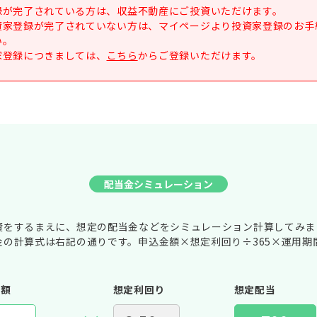
録が完了されている方は、収益不動産にご投資いただけます。
資家登録が完了されていない方は、マイページより投資家登録のお手
い。
家登録につきましては、
こちら
からご登録いただけます。
配当金シミュレーション
資をするまえに、想定の配当金などをシミュレーション計算してみま
金の計算式は右記の通りです。申込金額×想定利回り÷365×運用期
金額
想定利回り
想定配当