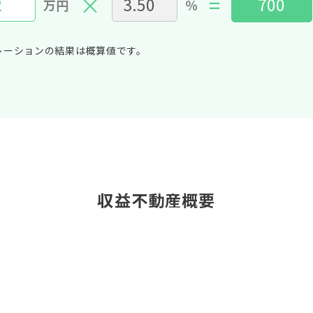
×
=
万円
％
レーションの結果は概算値です。
収益不動産概要