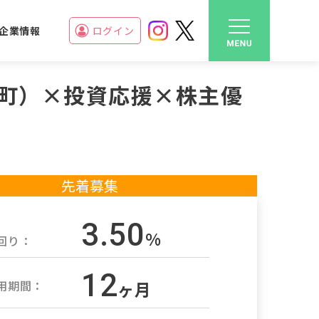
企業情報
ログイン
本町）×投資応援×株主優
先着募集
3.50
%
回り：
12
用期間：
ヶ月