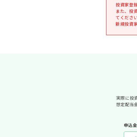
投資家登
また、投
てくださ
新規投資
実際に投
想定配当
申込