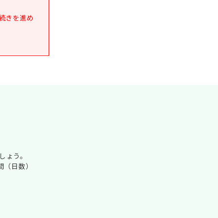
続きを進め
しょう。
間（日数）