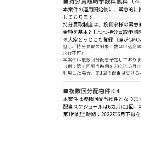
■持分買取時手数料無料（※
本案件の運用開始後に、緊急的に
しております。
持分買取制度は、投資家様の緊急
金額を基本としつつ持分買取申請
※大家どっとこむ登録口座がGM
但し、持分買取の対象口数は申込金額
求は不可）
本案件は複数回分配を予定しており
（例：第１回配当時期を2022年5
利用した場合、第1回の配当は受ける
■複数回分配物件※4
本案件は複数回配当物件となりま
配当スケジュールは6カ月に1回、
第1回配当時期：2022年6月下旬