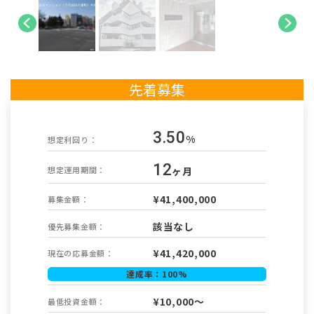
先着募集
3.50
%
想定利回り：
12
ヶ月
想定運用期間：
¥41,400,000
募集金額：
該当なし
優先募集金額：
¥
41,420,000
現在の応募金額：
達成率：
100
%
¥10,000～
最低投資金額：