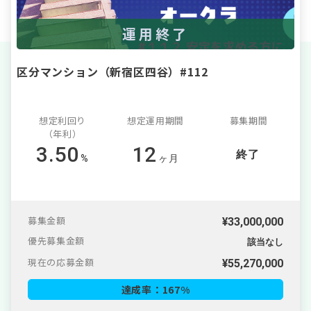
運用終了
区分マンション（新宿区四谷）#112
想定利回り
想定運用期間
募集期間
（年利）
3.50
12
終了
%
ヶ月
募集金額
¥33,000,000
優先募集金額
該当なし
現在の応募金額
¥
55,270,000
達成率：
167
%