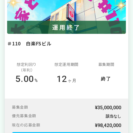
運用終了
＃110 白楽FSビル
想定利回り
想定運用期間
募集期間
（年利）
5.00
12
終了
%
ヶ月
募集金額
¥35,000,000
優先募集金額
該当なし
現在の応募金額
¥
98,420,000