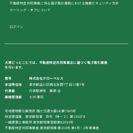
不動産特定共同事業に係る電子取引業務における情報セキュリティ方針
クーリング・オフについて
ログイン
大家どっとこむでは、不動産特定共同事業法に基づく電子取引業務
を行います。
商号
株式会社グローベルス
本店所在地
東京都品川区西五反田7丁目17番7号
代表者
代表取締役 藤原 治
業務管理者
土井 康司
宅地建物取引業免許 国土交通大臣(4)第7845号
特定建設業 東京都知事 許可（特－２）第135078
一級建築士事務所 東京都知事登録第62093号
不動産特定共同事業者 東京都知事 第134号 第1号・2号事業者