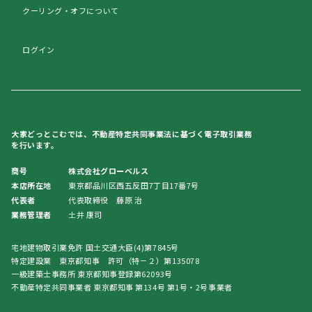
クーリング・オフについて
ログイン
大家どっとこむでは、不動産特定共同事業法に基づく電子取引業務
を行います。
商号
株式会社グローベルス
本店所在地
東京都品川区西五反田7丁目17番7号
代表者
代表取締役 藤原 治
業務管理者
土井 康司
宅地建物取引業免許 国土交通大臣(4)第7845号
特定建設業 東京都知事 許可（特－２）第135078
一級建築士事務所 東京都知事登録第62093号
不動産特定共同事業者 東京都知事 第134号 第1号・2号事業者