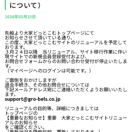
について）
2026年03月23日
先般より大家どっとこむトップページにて
お知らせさせて頂いている通り、
この度、大家どっとこむサイトのリニューアルを予定して
おります。
３月２４日以降 当リニューアル、サイト移行作業に伴い
現サイトでの新規会員登録受付および、
お問合せフォームからのお問い合わせ受付が停止いたしま
す。
（マイページへのログインは可能です。）
ご面倒をおかけしますが
退会手続き、その他お問合せについては
下記メールアドレス宛にご連絡いただくようお願いいたし
ます。
support@gro-bels.co.jp
リニューアルの目的等、詳細につきましては
トップページの
【重要なお知らせ】重要 大家どっとこむサイトリニュー
アルのお知らせ
をご確認ください。
（最新状況を随時反映、更新しております。）