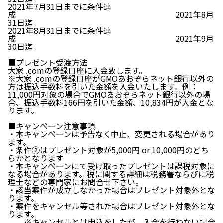
2021年7月31日までに条件達
成 2021年8月
31日迄
2021年8月31日までに条件達
成 2021年9月
30日迄
■プレゼント受渡方法
大家 .comの登録口座に入金致します。
※大家 .comの登録口座がGMOあおぞらネット銀行以外の
方は振込手数料を引いた金額を入金いたします。例：
11,000円対象の場合でGMOあおぞらネット銀行以外の場
合、振込手数料166円を引いた金額、10,834円が入金とな
ります。
■キャンペーン注意事項
・本キャンペーンは予告なく中止、変更される場合があり
ます。
・条件②はプレゼント対象が5,000円 or 10,000円のどち
らかとなります
・本キャンペーンにて受け取ったプレゼントは課税対象に
なる場合があります。税に関する詳細は税務署ならびに税
理士などの専門家にお問合せ下さい。
・該当案件が成立しなかった場合はプレゼント対象外とな
ります。
・案件をキャンセル等された場合はプレゼント対象外とな
ります。
※キャンセルとは申込をしたが、入金を行わない場合