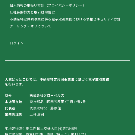
個人情報の取扱い方針（プライバシーポリシー）
反社会的勢力と取引排除規定
不動産特定共同事業に係る電子取引業務における情報セキュリティ方針
クーリング・オフについて
ログイン
大家どっとこむでは、不動産特定共同事業法に基づく電子取引業務
を行います。
商号
株式会社グローベルス
本店所在地
東京都品川区西五反田7丁目17番7号
代表者
代表取締役 藤原 治
業務管理者
土井 康司
宅地建物取引業免許 国土交通大臣(4)第7845号
特定建設業 東京都知事 許可（特－２）第135078