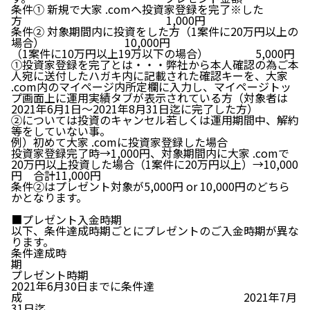
条件① 新規で大家 .comへ投資家登録を完了※した
方 1,000円
条件② 対象期間内に投資をした方（1案件に20万円以上の
場合） 10,000円
（1案件に10万円以上19万以下の場合） 5,000円
①投資家登録を完了とは・・・弊社から本人確認の為ご本
人宛に送付したハガキ内に記載された確認キーを、大家
.com内のマイページ内所定欄に入力し、マイページトッ
プ画面上に運用実績タブが表示されている方（対象者は
2021年6月1日～2021年8月31日迄に完了した方）
②については投資のキャンセル若しくは運用期間中、解約
等をしていない事。
例）初めて大家 .comに投資家登録した場合
投資家登録完了時→1,000円、対象期間内に大家 .comで
20万円以上投資した場合（1案件に20万円以上）→10,000
円 合計11,000円
条件②はプレゼント対象が5,000円 or 10,000円のどちら
かとなります。
■プレゼント入金時期
以下、条件達成時期ごとにプレゼントのご入金時期が異な
ります。
条件達成時
プレゼント時期
2021年6月30日までに条件達
成 2021年7月
31日迄